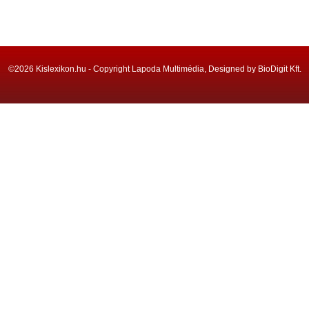
©2026 Kislexikon.hu - Copyright Lapoda Multimédia, Designed by BioDigit Kft.