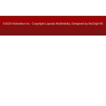
©2026 Kislexikon.hu - Copyright Lapoda Multimédia, Designed by BioDigit Kft.