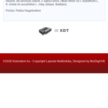
lilaszin, de pirossal csikolt, v. egész piros, ritkán fehér. Az I. turpethum L.
K.-inidai és ausztráliai L. még Jalapa. Batátasz.
Forrás: Pallas Nagylexikon
©2026 Kislexikon.hu - Copyright Lapoda Multimédia, Designed by BioDigit Kft.