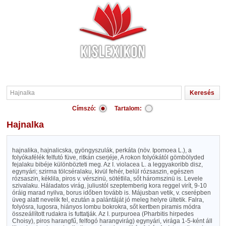
Címszó:
Tartalom:
Hajnalka
hajnalika, hajnalicska, gyöngyszulák, perkáta (növ. Ipomoea L.), a
folyókafélék felfutó füve, ritkán cserjéje, A rokon folyókától gömbölyded
fejalaku bibéje különbözteti meg. Az I. violacea L. a leggyakoribb disz,
egynyári; szirma tölcséralaku, kivül fehér, belül rózsaszin, egészen
rózsaszin, kéklila, piros v. vérszinü, sötétlila, sőt háromszinü is. Levele
szivalaku. Háladatos virág, juliustól szeptemberig kora reggel virít, 9-10
óráig marad nyilva, borus időben tovább is. Májusban vetik, v. cserépben
üveg alatt nevelik fel, ezután a palántáját jó meleg helyre ültetik. Falra,
folyósra, lugosra, hiányos lombu bokrokra, sőt kertben piramis módra
összeállított rudakra is futtatják. Az I. purpuroea (Pharbitis hirpedes
Choisy), piros harangfű, felfogó harangvirág) egynyári, virága 1-5-ként áll