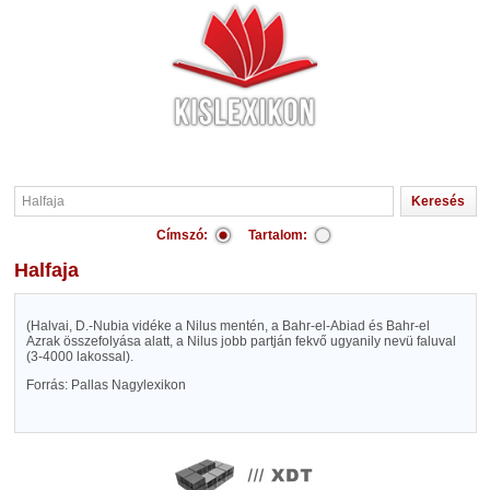
Címszó:
Tartalom:
Halfaja
(Halvai, D.-Nubia vidéke a Nilus mentén, a Bahr-el-Abiad és Bahr-el
Azrak összefolyása alatt, a Nilus jobb partján fekvő ugyanily nevü faluval
(3-4000 lakossal).
Forrás: Pallas Nagylexikon