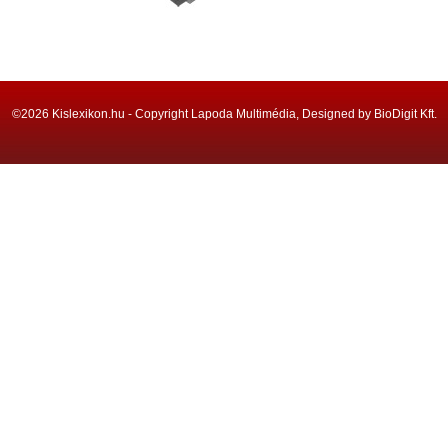
©2026 Kislexikon.hu - Copyright Lapoda Multimédia, Designed by BioDigit Kft.