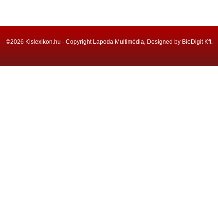
©2026 Kislexikon.hu - Copyright Lapoda Multimédia, Designed by BioDigit Kft.