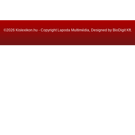
©2026 Kislexikon.hu - Copyright Lapoda Multimédia, Designed by BioDigit Kft.