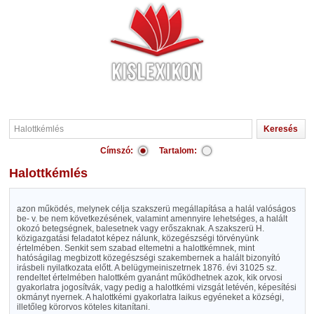
Címszó:
Tartalom:
Halottkémlés
azon működés, melynek célja szakszerü megállapítása a halál valóságos
be- v. be nem következésének, valamint amennyire lehetséges, a halált
okozó betegségnek, balesetnek vagy erőszaknak. A szakszerü H.
közigazgatási feladatot képez nálunk, közegészségi törvényünk
értelmében. Senkit sem szabad eltemetni a halottkémnek, mint
hatóságilag megbizott közegészségi szakembernek a halált bizonyító
irásbeli nyilatkozata előtt. A belügymeiniszetrnek 1876. évi 31025 sz.
rendeltet értelmében halottkém gyanánt működhetnek azok, kik orvosi
gyakorlatra jogosítvák, vagy pedig a halottkémi vizsgát letévén, képesítési
okmányt nyernek. A halottkémi gyakorlatra laikus egyéneket a községi,
illetőleg körorvos köteles kitanítani.