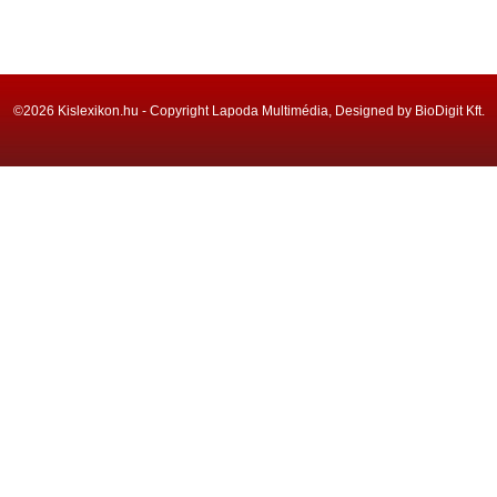
©2026 Kislexikon.hu - Copyright Lapoda Multimédia, Designed by BioDigit Kft.