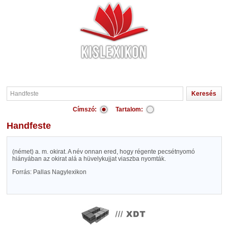
Címszó:
Tartalom:
Handfeste
(német) a. m. okirat. A név onnan ered, hogy régente pecsétnyomó
hiányában az okirat alá a hüvelykujjat viaszba nyomták.
Forrás: Pallas Nagylexikon