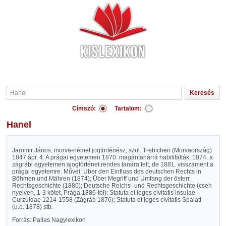
Címszó:
Tartalom:
Hanel
Jaromir János, morva-német jogtörténész, szül. Trebicben (Morvaország)
1847 ápr. 4. A prágai egyetemen 1870. magántanárrá habilitálták, 1874. a
zágrábi egyetemen ajogtörténet rendes tanára lett, de 1881. visszament a
prágai egyetemre. Művei: Über den Einfluss des deutschen Rechts in
Böhmen und Mähren (1874); Über Megriff und Umfang der österr.
Rechtsgeschichte (1880); Deutsche Reichs- und Rechtsgeschichte (cseh
nyelven, 1-3 kötet, Prága 1886-tól); Statuta et leges civitatis insulae
Curzuldae 1214-1558 (Zágráb 1876); Statuta et leges civitatis Spalati
(u.o. 1878) stb.
Forrás: Pallas Nagylexikon