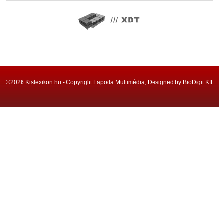
©2026 Kislexikon.hu - Copyright Lapoda Multimédia, Designed by BioDigit Kft.