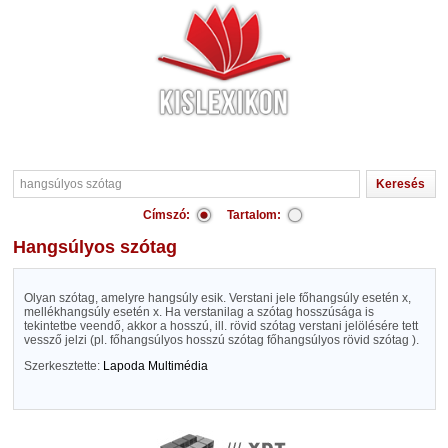
Címszó:
Tartalom:
hangsúlyos szótag
Olyan szótag, amelyre hangsúly esik. Verstani jele főhangsúly esetén x,
mellékhangsúly esetén x. Ha verstanilag a szótag hosszúsága is
tekintetbe veendő, akkor a hosszú, ill. rövid szótag verstani jelölésére tett
vessző jelzi (pl. főhangsúlyos hosszú szótag főhangsúlyos rövid szótag ).
Szerkesztette:
Lapoda Multimédia