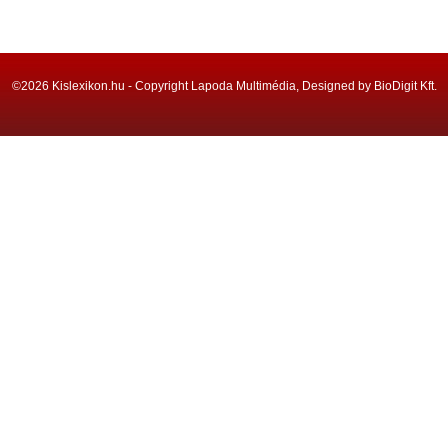
©2026 Kislexikon.hu - Copyright Lapoda Multimédia, Designed by BioDigit Kft.