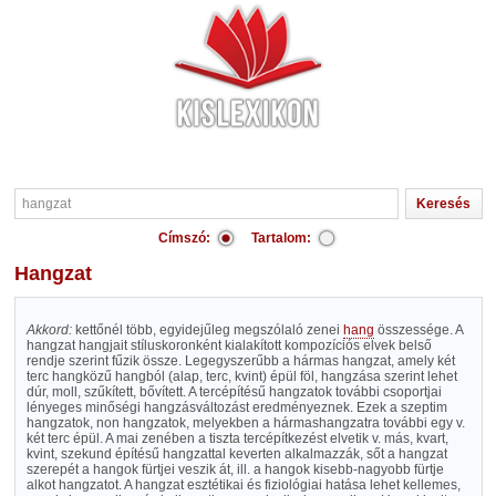
Címszó:
Tartalom:
hangzat
Akkord:
kettőnél több, egyidejűleg megszólaló zenei
hang
összessége. A
hangzat hangjait stíluskoronként kialakított kompozíciós elvek belső
rendje szerint fűzik össze. Legegyszerűbb a hármas hangzat, amely két
terc hangközű hangból (alap, terc, kvint) épül föl, hangzása szerint lehet
dúr, moll, szűkített, bővített. A tercépítésű hangzatok további csoportjai
lényeges minőségi hangzásváltozást eredményeznek. Ezek a szeptim
hangzatok, non hangzatok, melyekben a hármashangzatra további egy v.
két terc épül. A mai zenében a tiszta tercépítkezést elvetik v. más, kvart,
kvint, szekund építésű hangzattal keverten alkalmazzák, sőt a hangzat
szerepét a hangok fürtjei veszik át, ill. a hangok kisebb-nagyobb fürtje
alkot hangzatot. A hangzat esztétikai és fiziológiai hatása lehet kellemes,