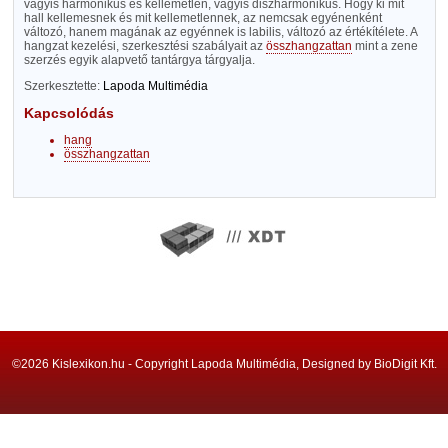
vagyis harmonikus és kellemetlen, vagyis diszharmonikus. Hogy ki mit
hall kellemesnek és mit kellemetlennek, az nemcsak egyénenként
változó, hanem magának az egyénnek is labilis, változó az értékítélete. A
hangzat kezelési, szerkesztési szabályait az
összhangzattan
mint a zene
szerzés egyik alapvető tantárgya tárgyalja.
Szerkesztette:
Lapoda Multimédia
Kapcsolódás
hang
összhangzattan
©2026 Kislexikon.hu - Copyright Lapoda Multimédia, Designed by BioDigit Kft.