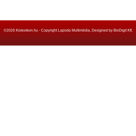
©2026 Kislexikon.hu - Copyright Lapoda Multimédia, Designed by BioDigit Kft.