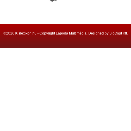
©2026 Kislexikon.hu - Copyright Lapoda Multimédia, Designed by BioDigit Kft.