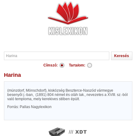
Címszó:
Tartalom:
Harina
(münzdorf, Mönschdorf), kisközség Beszterce-Naszód vármegye
besenyői j.-ban,
(1891) 804 német és oláh lak., nevezetes a XVIII. sz.-ból
való temploma, mely kerekives stilben épült.
Forrás: Pallas Nagylexikon