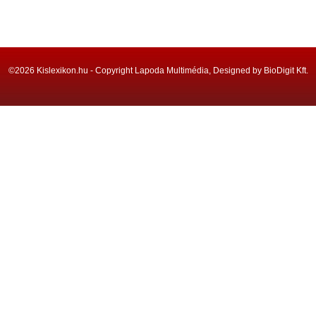
©2026 Kislexikon.hu - Copyright Lapoda Multimédia, Designed by BioDigit Kft.