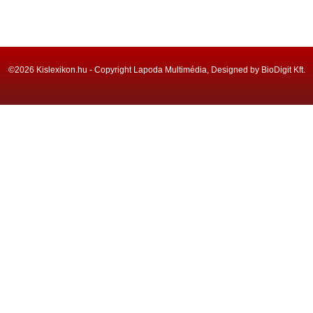
©2026 Kislexikon.hu - Copyright Lapoda Multimédia, Designed by BioDigit Kft.