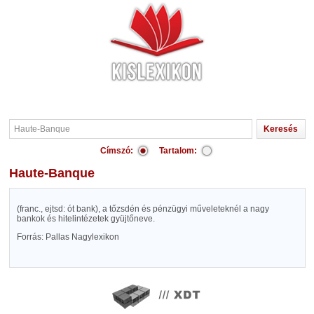
Címszó:
Tartalom:
Haute-Banque
(franc., ejtsd: ót bank), a tőzsdén és pénzügyi műveleteknél a nagy
bankok és hitelintézetek gyüjtőneve.
Forrás: Pallas Nagylexikon