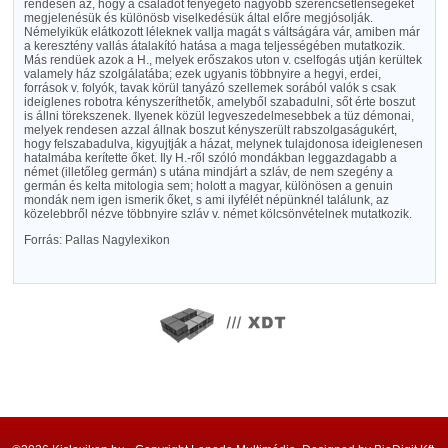
rendesen az, hogy a családot fenyegető nagyobb szerencsétlenségeket
megjelenésük és különösb viselkedésük által előre megjósolják.
Némelyikük elátkozott léleknek vallja magát s váltságára vár, amiben már
a keresztény vallás átalakító hatása a maga teljességében mutatkozik.
Más rendüek azok a H., melyek erőszakos uton v. cselfogás utján kerültek
valamely ház szolgálatába; ezek ugyanis többnyire a hegyi, erdei,
források v. folyók, tavak körül tanyázó szellemek sorából valók s csak
ideiglenes robotra kényszeríthetők, amelyből szabadulni, sőt érte boszut
is állni törekszenek. Ilyenek közül legveszedelmesebbek a tüz démonai,
melyek rendesen azzal állnak boszut kényszerült rabszolgaságukért,
hogy felszabadulva, kigyujtják a házat, melynek tulajdonosa ideiglenesen
hatalmába kerítette őket. Ily H.-ről szóló mondákban leggazdagabb a
német (illetőleg germán) s utána mindjárt a szláv, de nem szegény a
germán és kelta mitologia sem; holott a magyar, különösen a genuin
mondák nem igen ismerik őket, s ami ilyfélét népünknél találunk, az
közelebbről nézve többnyire szláv v. német kölcsönvételnek mutatkozik.
Forrás: Pallas Nagylexikon