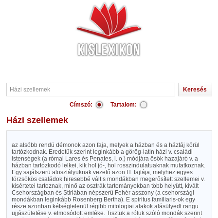
Címszó:
Tartalom:
Házi szellemek
az alsóbb rendü démonok azon faja, melyek a házban és a háztáj körül
tartózkodnak. Eredetük szerint leginkább a görög-latin házi v. családi
istenségek (a római Lares és Penates, l. o.) módjára ősök hazajáró v. a
házban tartózkodó lelkei, kik hol jó-, hol rosszindulatuaknak mutatkoznak.
Egy sajátszerü alosztályuknak vezető azon H. fajtája, melyhez egyes
törzsökös családok hiresebbé vált s mondákban megerősített szellemei v.
kisértetei tartoznak, minő az osztrák tartományokban több helyütt, kivált
Csehországban és Stiriában népszerü Fehér asszony (a csehországi
mondákban leginkább Rosenberg Bertha). E spiritus familiaris-ok egy
része azonban kétségtelenül régibb mitologiai alakok alásülyedt rangu
ujjászületése v. elmosódott emléke. Tisztük a róluk szóló mondák szerint