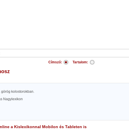
Címszó:
Tartalom:
nosz
 a görög kolostorokban.
las Nagylexikon
line a Kislexikonnal Mobilon és Tableten is