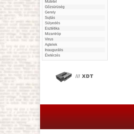
Műtétel
Gőzsürüség
Gerely
Sujtás
Sülyedés
esztétika
mizantróp
Virus
Agtelek
inaugurális
életérzés