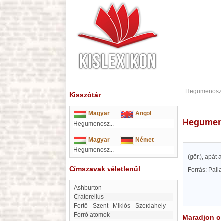
Kisszótár
Magyar
Angol
Hegume
Hegumenosz...
----
Magyar
Német
Hegumenosz...
----
(gör.), apát
Címszavak véletlenül
Forrás: Pal
Ashburton
Craterellus
Fertő - Szent - Miklós - Szerdahely
forró atomok
Maradjon on