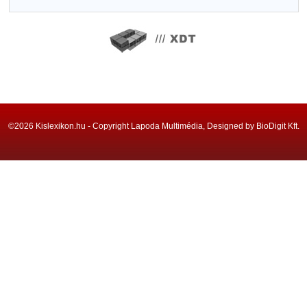
©2026 Kislexikon.hu - Copyright Lapoda Multimédia, Designed by BioDigit Kft.