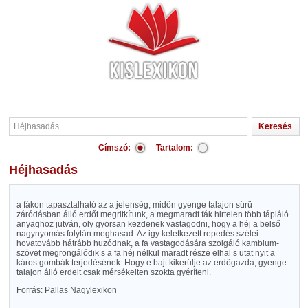
Címszó:
Tartalom:
Héjhasadás
a fákon tapasztalható az a jelenség, midőn gyenge talajon sürü
záródásban álló erdőt megritkítunk, a megmaradt fák hirtelen több tápláló
anyaghoz jutván, oly gyorsan kezdenek vastagodni, hogy a héj a belső
nagynyomás folytán meghasad. Az igy keletkezett repedés szélei
hovatovább hátrább huzódnak, a fa vastagodására szolgáló kambium-
szövet megrongálódik s a fa héj nélkül maradt része elhal s utat nyit a
káros gombák terjedésének. Hogy e bajt kikerülje az erdőgazda, gyenge
talajon álló erdeit csak mérsékelten szokta gyéríteni.
Forrás: Pallas Nagylexikon