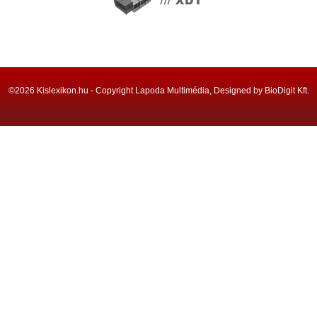
©2026 Kislexikon.hu - Copyright Lapoda Multimédia, Designed by BioDigit Kft.