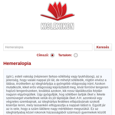
Címszó:
Tartalom:
Hemeralopia
(gör.), esteli vakság (népiesen farkas-sötétség vagy tyukhályog), az a
jelenség, hogy valaki nappal jól lát, de mihelyt sötétedik, rögtön elvész a
látása, érzéketlen az ideghártyája a gyöngébb világosság iránt. Azokon
mutatkozik, kiket erős világosság kápráztatott meg, kivál forróövi tengeren
hajózó tengerészeken, továbbá azokon, kik rossz táplálkozlás folytán
nagyon elgyöngültek. Ugy gyógyítják, hog sötétben tartják őket v. fekete
szemüveget viselteltnek velük és jól táplálják őket. A H. azonkivül egy
végzetes szembajnak, az ideghártya festékes elfajulásának szokott
kisérője lenni, mely lassankén elfogyasztja a nappali látást is. Együtt jár
az is vele, hogy a szám látótere nagy mértékben megszükül. Ez az
ideghártyabaj közel rokonok házasságából származó gyermekek között