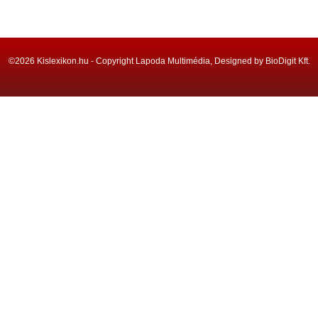
©2026 Kislexikon.hu - Copyright Lapoda Multimédia, Designed by BioDigit Kft.