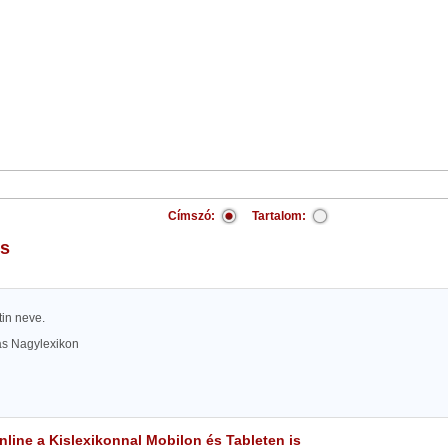
Címszó:
Tartalom:
is
tin neve.
las Nagylexikon
line a Kislexikonnal Mobilon és Tableten is