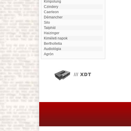
Kimpolung
Czindery
Caerleon
Démancher
Silo
Talphíd
Haizinger
Kiméleti napok
Bertholletia
Audiológia
Agrón