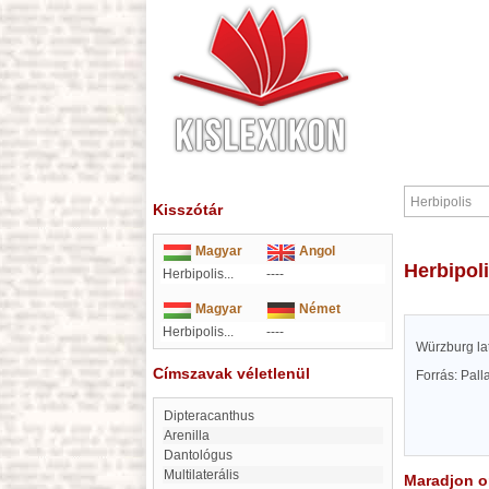
Kisszótár
Magyar
Angol
Herbipol
Herbipolis...
----
Magyar
Német
Herbipolis...
----
Würzburg la
Címszavak véletlenül
Forrás: Pal
Dipteracanthus
Arenilla
dantológus
multilaterális
Maradjon on