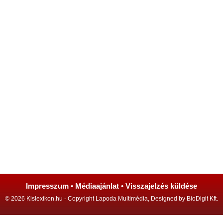
Impresszum
•
Médiaajánlat
•
Visszajelzés küldése
© 2026 Kislexikon.hu - Copyright Lapoda Multimédia, Designed by BioDigit Kft.