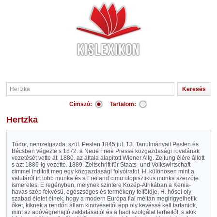
Címszó:
Tartalom:
Hertzka
Tódor, nemzetgazda, szül. Pesten 1845 jul. 13. Tanulmányait Pesten és
Bécsben végezte s 1872. a Neue Freie Presse közgazdasági rovatának
vezetését vette át. 1880. az általa alapított Wiener Allg. Zeitung élére állott
s azt 1886-ig vezette. 1889. Zeitschrift für Staats- und Volkswirtschaft
cimmel indított meg egy közgazdasági folyóiratot. H. különösen mint a
valutáról irt több munka és a Freiland cimü utopisztikus munka szerzője
ismeretes. E regényben, melynek szintere Közép-Afrikában a Kenia-
havas szép fekvésü, egészséges és termékeny felföldje, H. hősei oly
szabad életet élnek, hogy a modern Európa fiai méltán megirigyelhetik
őket, kiknek a rendőri állam kinövéseitől épp oly kevéssé kell tartaniok,
mint az adóvégrehajtó zaklatásaitól és a hadi szolgálat terheitől, s akik