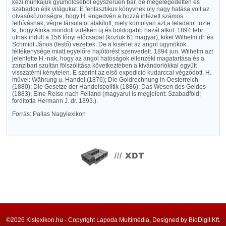
kézi munkájuk gyümölcséből egyszerüen bár, de megelégedetten és
szabadon élik világukat. E fentasztikus könyvnek oly nagy hatása volt az
olvasóközönségre, hogy H. engedvén a hozzá intézett számos
felhívásnak, végre társulatot alakított, mely komolyan azt a feladatot tüzte
ki, hogy Afrika mondott vidékén uj és boldogabb hazát alkot. 1894 febr.
utnak indult a 156 főnyi előcsapat (köztük 61 magyar), kiket Wilhelm dr. és
Schmidt János (festő) vezettek. De a kisérlet az angol ügynökök
féltékenysége miatt egyelőre hajótörést szenvedett. 1894 jun. Wilhelm azt
jelentette H.-nak, hogy az angol hatóságok ellenzéki magatartása és a
zanzibari szultán fölszólítása következtében a kivándorlókkal együtt
visszatérni kénytelen. E szerint az első expedició kudarccal végződött. H.
művei: Währung u. Handel (1876); Die Goldrechnung in Oesterreich
(1880); Die Gesetze der Handelspolitik (1886); Das Wesen des Geldes
(1883); Eine Reise nach Feiland (magyarul is megjelent: Szabadföld;
fordította Hermann J. dr. 1893.).
Forrás: Pallas Nagylexikon
©2026 Kislexikon.hu - Copyright Lapoda Multimédia, Designed by BioDigit Kft.