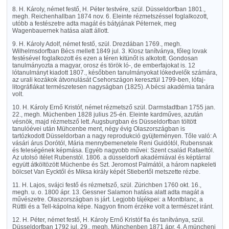
8. H. Károly, német festő, H. Péter testvére, szül. Düsseldorfban 1801.,
megh. Reichenhallban 1874 nov. 6. Eleinte rézmetszéssel foglalkozott,
utóbb a festészetre adta magát és bátyjának Péternek, meg
Wagenbauernek hatása alatt állott.
9. H. Károly Adolf, német festő, szül. Drezdában 1769., megh.
Wilhelmsdorfban Bécs mellett 1849 jul. 3. Klosz tanítványa, főleg lovak
festésével foglalkozott és ezen a téren kitünőt is alkotott. Gondosan
tanulmányozta a magyar, orosz és török ló-, de emberfajokat is. 12
lótanulmányt kiadott 1807., későbben tanulmányokat lókedvelők számára,
az urali kozákok átvonulását Csehországon keresztül 1799-ben, lófaj-
litográfiákat természetesen nagyságban (1825). A bécsi akadémia tanára
volt.
10. H. Károly Ernő Kristóf, német rézmetsző szül. Darmstadtban 1755 jan.
22., megh. Müchenben 1828 julius 25-én. Eleinte kardműves, azután
vésnök, majd rézmetsző lett. Augsburgban és Düsseldorfban töltött
tanulóévei után Mühcenbe ment, négy évig Olaszországban is
tartózkodott Düsseldorban a nagy reprodukció gyüjteményen. Tőle való: A
vásári árus Dorótól, Mária mennybemenetele Reni Guidótól, Rubensnak
és feleségének képmása. Egyéb nagyobb művei: Szent család Rafaeltól.
Az utolsó itélet Rubenstól. 1806. a düsseldorfi akadémiával és képtárral
együtt átköltözött Müchenbe és Szt. Jeromost Palmától, a három napkeleti
bölcset Van Eycktől és Miksa király képét Stiebertől metszette rézbe.
11. H. Lajos, svájci festő és rézmetsző, szül. Zürichben 1760 okt. 16.,
megh. u. o. 1800 ápr. 13. Gessner Salamon hatása alatt adta magát a
művészetre. Olaszországban is járt. Legjobb tájékpei: a Montblanc, a
Rüttli és a Tell-kápolna képe. Nagyon finom érzéke volt a természet iránt.
12. H. Péter, német festő, H. Károly Ernő Kristóf fia és tanítványa, szül.
Düsseldorfban 1792 jul. 29., megh. Münchenben 1871 ápr. 4. A müncheni