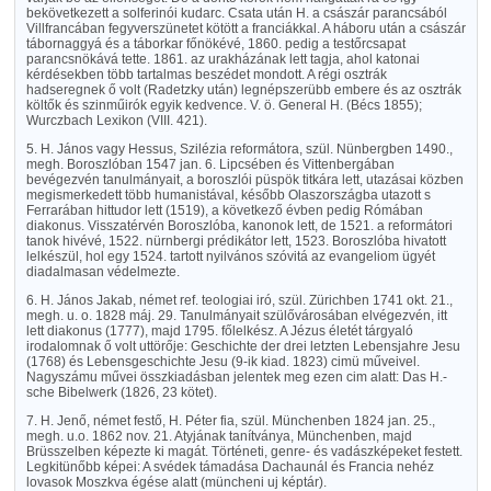
bekövetkezett a solferinói kudarc. Csata után H. a császár parancsából
Villfrancában fegyverszünetet kötött a franciákkal. A háboru után a császár
tábornaggyá és a táborkar főnökévé, 1860. pedig a testőrcsapat
parancsnökává tette. 1861. az urakházának lett tagja, ahol katonai
kérdésekben több tartalmas beszédet mondott. A régi osztrák
hadseregnek ő volt (Radetzky után) legnépszerübb embere és az osztrák
költők és szinműirók egyik kedvence. V. ö. General H. (Bécs 1855);
Wurczbach Lexikon (VIII. 421).
5. H. János vagy Hessus, Szilézia reformátora, szül. Nünbergben 1490.,
megh. Boroszlóban 1547 jan. 6. Lipcsében és Vittenbergában
bevégezvén tanulmányait, a boroszlói püspök titkára lett, utazásai közben
megismerkedett több humanistával, később Olaszországba utazott s
Ferrarában hittudor lett (1519), a következő évben pedig Rómában
diakonus. Visszatérvén Boroszlóba, kanonok lett, de 1521. a reformátori
tanok hivévé, 1522. nürnbergi prédikátor lett, 1523. Boroszlóba hivatott
lelkészül, hol egy 1524. tartott nyilvános szóvitá az evangeliom ügyét
diadalmasan védelmezte.
6. H. János Jakab, német ref. teologiai iró, szül. Zürichben 1741 okt. 21.,
megh. u. o. 1828 máj. 29. Tanulmányait szülővárosában elvégezvén, itt
lett diakonus (1777), majd 1795. főlelkész. A Jézus életét tárgyaló
irodalomnak ő volt uttörője: Geschichte der drei letzten Lebensjahre Jesu
(1768) és Lebensgeschichte Jesu (9-ik kiad. 1823) cimü műveivel.
Nagyszámu művei összkiadásban jelentek meg ezen cim alatt: Das H.-
sche Bibelwerk (1826, 23 kötet).
7. H. Jenő, német festő, H. Péter fia, szül. Münchenben 1824 jan. 25.,
megh. u.o. 1862 nov. 21. Atyjának tanítványa, Münchenben, majd
Brüsszelben képezte ki magát. Történeti, genre- és vadászképeket festett.
Legkitünőbb képei: A svédek támadása Dachaunál és Francia nehéz
lovasok Moszkva égése alatt (müncheni uj képtár).