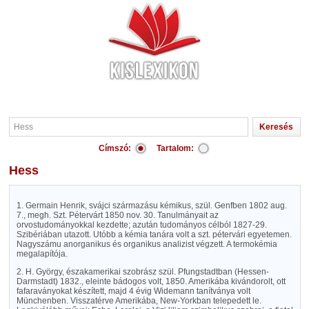
Címszó:
Tartalom:
Hess
1. Germain Henrik, svájci származásu kémikus, szül. Genfben 1802 aug.
7., megh. Szt. Pétervárt 1850 nov. 30. Tanulmányait az
orvostudományokkal kezdette; azután tudományos célból 1827-29.
Szibériában utazott. Utóbb a kémia tanára volt a szt. pétervári egyetemen.
Nagyszámu anorganikus és organikus analizist végzett. A termokémia
megalapítója.
2. H. György, északamerikai szobrász szül. Pfungstadtban (Hessen-
Darmstadt) 1832., eleinte bádogos volt, 1850. Amerikába kivándorolt, ott
fafaraványokat készített, majd 4 évig Widemann tanítványa volt
Münchenben. Visszatérve Amerikába, New-Yorkban telepedett le.