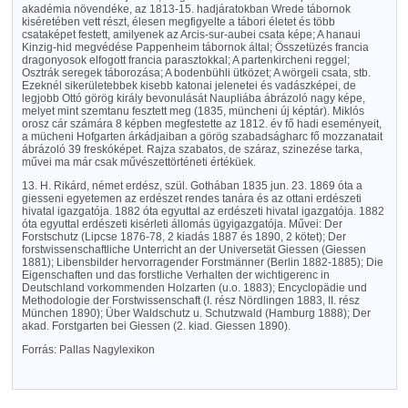
akadémia növendéke, az 1813-15. hadjáratokban Wrede tábornok
kiséretében vett részt, élesen megfigyelte a tábori életet és több
csataképet festett, amilyenek az Arcis-sur-aubei csata képe; A hanaui
Kinzig-hid megvédése Pappenheim tábornok által; Összetüzés francia
dragonyosok elfogott francia parasztokkal; A partenkircheni reggel;
Osztrák seregek táborozása; A bodenbühli ütközet; A wörgeli csata, stb.
Ezeknél sikerületebbek kisebb katonai jelenetei és vadászképei, de
legjobb Ottó görög király bevonulását Naupliába ábrázoló nagy képe,
melyet mint szemtanu fesztett meg (1835, müncheni új képtár). Miklós
orosz cár számára 8 képben megfestette az 1812. év fő hadi eseményeit,
a mücheni Hofgarten árkádjaiban a görög szabadságharc fő mozzanatait
ábrázoló 39 freskóképet. Rajza szabatos, de száraz, szinezése tarka,
művei ma már csak művészettörténeti értéküek.
13. H. Rikárd, német erdész, szül. Gothában 1835 jun. 23. 1869 óta a
giesseni egyetemen az erdészet rendes tanára és az ottani erdészeti
hivatal igazgatója. 1882 óta egyuttal az erdészeti hivatal igazgatója. 1882
óta egyuttal erdészeti kisérleti állomás ügyigazgatója. Művei: Der
Forstschutz (Lipcse 1876-78, 2 kiadás 1887 és 1890, 2 kötet); Der
forstwissenschaftliche Unterricht an der Universetät Giessen (Giessen
1881); Libensbilder hervorragender Forstmänner (Berlin 1882-1885); Die
Eigenschaften und das forstliche Verhalten der wichtigerenc in
Deutschland vorkommenden Holzarten (u.o. 1883); Encyclopädie und
Methodologie der Forstwissenschaft (I. rész Nördlingen 1883, II. rész
München 1890); Über Waldschutz u. Schutzwald (Hamburg 1888); Der
akad. Forstgarten bei Giessen (2. kiad. Giessen 1890).
Forrás: Pallas Nagylexikon