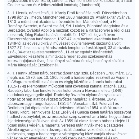
Legkiválóbb művei: Echo, Lorelei, a Vizi liliom szimbolikus szobrai, a fiatal
Goethe szobra és A félbeszakított imádság (dombormű).
3. H. Henrik, német festő, H. Károly Ernő Kristóf fia, szül. Düsselderfban
1798 ápr. 19., megh. Münchenben 1863 március 29. Atyjának tanytványa,
1813. a müncheni akadémia növendéke lett. Már első képet, a Hit,
Remény, Szeretet, a Szent család, Szt. Lukács, Bünbánó Magdolna és a
Serbatétel, továbbá Apolló a muzsák között és a Karácsonyéj a régi olasz
mesterek, főleg Rafael hatását tüntetik föl. 1821-től fogva 5 éven
Olaszországban tartózkodott, 1827-47. a müncheni akadémia tanára.
1849-től az egyesült királyi művészeti gyűjtemények igazgatója volt.
1827-37. festette az uj Mindszentek temploma freskóképeit, 33 ábrázolás
az ó-, 34-et az uj-testamentomból, 11-et az egyház történetéből.
Egyidejüleg készítette a mintákat a regensburgi székesegyház
kereszthajójának üveg festményei számára és olajfestményei közül p.
Mária látogatását Erzsébetnél.
4. H. Henrik József báró, osztrák tábornagy, szül. Bécsben 1788 márc. 17.,
megh. u.o. 1870. ápr. 13. 1805. lépett a hadseregbe, résztvett az Aspern
és Wagram melletti csatákban és végig küzdötte a francia háborukat.
1815-17-ig Piemontban működött mint követségi katonai attaché. 1831.
Radetzky táborkari főnöke lett és különösen a Novara melletti (1849)
diadalnak egyengette utját. Radetzky őszintén olyformán nyilatkozott,
hogy az öt nap alatt bevégzett győztes hadjárat H. érdeme. 1849.
táborszernagyi rangot kapott, 1851-54. Varsóban, Szt. Pétervárt és
Berlinben járt dipolomáciai küldetésben. Mikdőn 1854. a török-orosz
háboru kitört, Henrik vette át az Erdély és Galicia keleti határán összevont
hadtest vezényletét, és az oroszokat szép szerivel arra birta, hogy a dunai
fejedelemségekből kivonultak. Az 1859-iki olasz-francia háboru idején H.-
t csak május végén, a magentai vereség után hivták meg a csatatérre.
Átvette ugyan a teljesen dezorganizált táborkar vezetését, de azt
tanácsolta, hogy a hadsereget a várnégyszög közé vonják vissza és ott
várják be az ellenséget. De a döntő körök nem hallgattak rá és igy