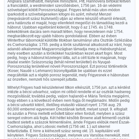
Angliára számíthatott, melynek minisztere, Pitt, Hannovera birtokát féltvén
a franciáktól, a westminsteri szerződésben, 1756 jan. 16-án védelmi
szövetséget kötött Poroszországgal. Frigyes tehát más uton-módon
iparkodott a szövetségeseken kifogni és azért, mihelyt Menzel
(megvásárolt szász tisztviselő) utján az ellene készülő viharról értesült,
arra határozta el magát, hogy ellenfeleit megelőzi és támadólag kezdi a
háborut. Ujabban egyébiránt kiderült, hogy ő az 1745. és 1748.
békekötések dacára sem maradt tétlen, hogy nevezetesen már 1754.
megbarátkozott egy ujabb háboru gondolatával. Ebben az évben
Winterthur tábornokát küldötte titokban tanulmányi utra Osztrák-Sziléziába
és Csehországba: 1755. pedig a török szultánnal alkudozott az iránt, hogy
adandó alkalommal Magyarországban támadja meg a Habsburgházat,
mely esetben azután a törökökkel hazánkban kezet akart fogni. Most
pedig, hogy a háborut közelegni látta, azt a célt tüzte ki magának, hogy
diadal esetén Szászország (tehát német területtel) és Nyugat-
Poroszország területével növeli Poroszországot. Ezt porosz történetirók
(Koser, Naudé s Lehmann) bizonyítgatták be ujabban és ezzel
megcáfolták azt a régibb porosz legendát, mely Frigyesnek e háboruban
az önzetlen, nemzeti hős szerepét juttatta.
Mihelyt Frigyes hadi készületeivel titkon elkészült, 1756 jun. azt a kérdést
intézte a bécsi udvarhoz, valjon mi célból rendelte el az osztrák hadsereg
mozgósítását; továbbá pedig, valjon hajlandó-e Mária Terézia megigérni,
hogy ebben s a következő évben nem fogja őt megtámadni. Midőn pedig
a bécsi udvartól kitérő, illetőleg elutasító választ nyert: 1756 aug. 29.
60,000 emberrel egyenesen Drezdának tartott, melyet szept. 9. elfoglalt
és azután a Pirna melletti erősített tábor ellen fordult, melyben a szász
sereget ostrom alá fogta. Két héttel később Browne alatt felmentő osztrák
hadtest sietett a szászok felmentésére, ámde Frigyes elébük ment Észak-
Csehországba, ahol Lobosic mellett (1756 okt. 1.) azt sikerrel
feltartóztatta. E hirre a kiéhezett szász sereg okt. 15. kapitulálni volt
kénytelen. Frigyes Szászországgal, melynek ura Varsóba menekült, mint