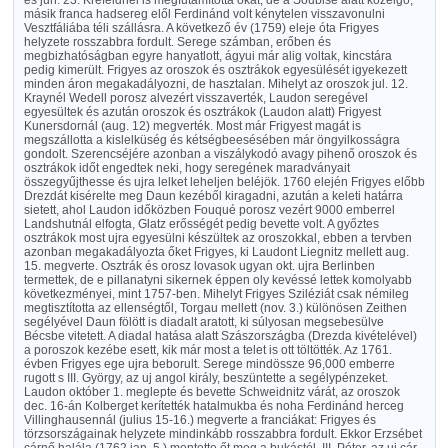
és jun. 23. Krefeldnél is megfutamította őkat; de a Soubise alatt közelgő,
másik franca hadsereg elől Ferdinánd volt kénytelen visszavonulni
Vesztfáliába téli szállásra. A következő év (1759) eleje óta Frigyes
helyzete rosszabbra fordult. Serege számban, erőben és
megbizhatóságban egyre hanyatlott, ágyui már alig voltak, kincstára
pedig kimerült. Frigyes az oroszok és osztrákok egyesülését igyekezett
minden áron megakadályozni, de hasztalan. Mihelyt az oroszok jul. 12.
Kraynél Wedell porosz alvezért visszaverték, Laudon seregével
egyesültek és azután oroszok és osztrákok (Laudon alatt) Frigyest
Kunersdornál (aug. 12) megverték. Most már Frigyest magát is
megszállotta a kislelküség és kétségbeesésében már öngyilkosságra
gondolt. Szerencséjére azonban a viszálykodó avagy pihenő oroszok és
osztrákok időt engedtek neki, hogy seregének maradványait
összegyűjthesse és ujra lelket leheljen beléjök. 1760 elején Frigyes előbb
Drezdát kisérelte meg Daun kezéből kiragadni, azután a keleti határra
sietett, ahol Laudon időközben Fouqué porosz vezért 9000 emberrel
Landshutnál elfogta, Glatz erősségét pedig bevette volt. A győztes
osztrákok most ujra egyesülni készültek az oroszokkal, ebben a tervben
azonban megakadályozta őket Frigyes, ki Laudont Liegnitz mellett aug.
15. megverte. Osztrák és orosz lovasok ugyan okt. ujra Berlinben
termettek, de e pillanatyni sikernek éppen oly kevéssé lettek komolyabb
következményei, mint 1757-ben. Mihelyt Frigyes Sziléziát csak némileg
megtisztította az ellenségtől, Torgau mellett (nov. 3.) különösen Zeithen
segélyével Daun fölött is diadalt aratott, ki súlyosan megsebesülve
Bécsbe vitetett. A diadal hatása alatt Szászországba (Drezda kivételével)
a poroszok kezébe esett, kik már most a telet is ott töltötték. Az 1761.
évben Frigyes ege ujra beborult. Serege mindössze 96,000 emberre
rugott s III. György, az uj angol király, beszüntette a segélypénzeket.
Laudon október 1. meglepte és bevette Schweidnitz várát, az oroszok
dec. 16-án Kolberget kerítették hatalmukba és noha Ferdinánd herceg
Villinghausennál (julius 15-16.) megverte a franciákat: Frigyes és
törzsországainak helyzete mindinkább rosszabbra fordult. Ekkor Erzsébet