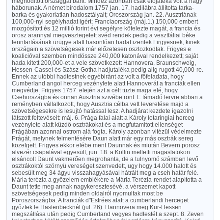
meghódított országgal bánt. Mindez azonban csak előjátéka volt a nagy
háborunak. A német birodalom 1757 jan. 17. hadilábra állította tarka-
barka és gyakorlatlan hadosztályait; Oroszország jan. 22. Ausztriának
100,000-nyi segélyhadat igért; Franciaország (máj.1.) 150,000 embert
mozgósított és 12 millió forint évi segélyre kötelezte magát, a francia és
orosz arannyal megvesztegetett svéd rendek pedig a vesztfáliai béke
fenntartásának ürügye alatt hasonlóan hadat izentek Firgyesnek, kinek
országain a szövetségesek már előzetesen osztozkodtak. Frigyes e
koalicióval szemben mindössze 240,000 katonával rendelkezett; saját
hada kitett 200,000-et a vele szövetkezett Hannovera, Braunschweig,
Hessen-Cassel és Szász-Gotha hadjutaléka pedig alig rugott 40,000-re.
Ennek az utóbbi hadtestnek egyébiránt az volt a főfeladata, hogy
Cumberland angol herceg vezénylete alatt Hannoverát a franciák ellen
megvédje. Frigyes 1757. elején azt a célt tüzte maga elé, hogy
Csehországba és onnan Ausztria szivébe ront. E támadó tervre abban a
reményben vállalkozott, hogy Ausztria célba vett leveretése majd a
szövetségesekre is lesujtó hatással lesz. A hadjárat kezdete igazolni
látszott feltevéseit: máj. 6. Prága falai alatt a Károly lotaringiai herceg
vezénylete alatt küzdő osztrákokat és a megfutamított ellenséget
Prágában azonnal ostrom alá fogta. Károly azonban vitézül védelmezte
Prágát, melynek felmentésére Daun alatt már egy más osztrák sereg
közelgett. Frigyes ekkor elébe ment Daunnak és miután Bevern porosz
alvezér csapatával egyesült, jun. 18. a Kollin melletti magaslatokon
elsáncolt Daunt vakmerően megrohanta, de a tulnyomó számban levő
osztrákoktól szörnyü vereséget szenvedett, ugy hogy 14.000 halott és
sebesült meg 34 ágyu visszahagyásával hátrált meg a cseh határ felé.
Mária terézia a győzelem emblékére a Mária Terézia-rendet alapította a
Daunt tette meg annak nagykeresztesévé, a vérszemet kapott
szövetségesek pedig minden oldalról nyomultak most be
Poroszországba. A franciák d"Estrées alatt a cumberlandi herceget
győztek le Hastenbecknél (jul. 26). Hannovera meg Kur-Hessen
megszállása után pedig Cumberland vegyes hadtestét a szept. 8. Zeven