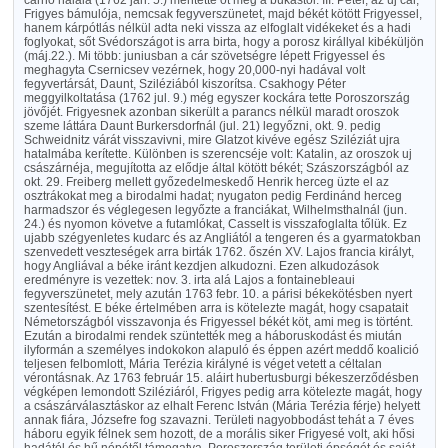
cárnő halála (1762 jan. 5.) mentette őt meg a bukástól. III. Péter, az uj cár,
Frigyes bámulója, nemcsak fegyverszünetet, majd békét kötött Frigyessel,
hanem kárpótlás nélkül adta neki vissza az elfoglalt vidékeket és a hadi
foglyokat, sőt Svédországot is arra birta, hogy a porosz királlyal kibéküljön
(máj.22.). Mi több: juniusban a cár szövetségre lépett Frigyessel és
meghagyta Csernicsev vezérnek, hogy 20,000-nyi hadával volt
fegyvertársát, Daunt, Sziléziából kiszorítsa. Csakhogy Péter
meggyilkoltatása (1762 jul. 9.) még egyszer kockára tette Poroszország
jövőjét. Frigyesnek azonban sikerült a parancs nélkül maradt oroszok
szeme láttára Daunt Burkersdorfnál (jul. 21) legyőzni, okt. 9. pedig
Schweidnitz várát visszavivni, mire Glatzot kivéve egész Sziléziát ujra
hatalmába kerítette. Különben is szerencséje volt: Katalin, az oroszok uj
császárnéja, megujította az elődje által kötött békét; Szászországból az
okt. 29. Freiberg mellett győzedelmeskedő Henrik herceg üzte el az
osztrákokat meg a birodalmi hadat; nyugaton pedig Ferdinánd herceg
harmadszor és véglegesen legyőzte a franciákat, Wilhelmsthalnál (jun.
24.) és nyomon követve a futamlókat, Casselt is visszafoglalta tőlük. Ez
ujabb szégyenletes kudarc és az Angliától a tengeren és a gyarmatokban
szenvedett veszteségek arra birták 1762. őszén XV. Lajos francia királyt,
hogy Angliával a béke iránt kezdjen alkudozni. Ezen alkudozások
eredményre is vezettek: nov. 3. irta alá Lajos a fontainebleaui
fegyverszünetet, mely azután 1763 febr. 10. a párisi békekötésben nyert
szentesítést. E béke értelmében arra is kötelezte magát, hogy csapatait
Németországból visszavonja és Frigyessel békét köt, ami meg is történt.
Ezután a birodalmi rendek szüntették meg a háboruskodást és miután
ilyformán a személyes indokokon alapuló és éppen azért meddő koalició
teljesen felbomlott, Mária Terézia királyné is véget vetett a céltalan
vérontásnak. Az 1763 február 15. aláirt hubertusburgi békeszerződésben
végképen lemondott Sziléziáról, Frigyes pedig arra kötelezte magát, hogy
a császárválasztáskor az elhalt Ferenc István (Mária Terézia férje) helyett
annak fiára, Józsefre fog szavazni. Területi nagyobbodást tehát a 7 éves
háboru egyik félnek sem hozott, de a morális siker Frigyesé volt, aki hősi