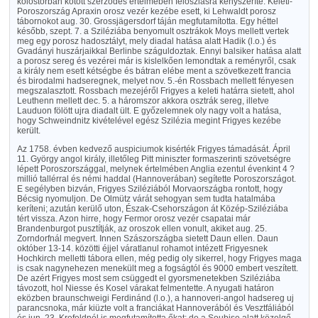
kolostorban kötött szerződés értelmében feloszlásra kényszeríté. Keleti-
Poroszország Apraxin orosz vezér kezébe esett, ki Lehwaldt porosz
tábornokot aug. 30. Grossjägersdorf táján megfutamította. Egy héttel
később, szept. 7. a Sziléziába benyomult osztrákok Moys mellett vertek
meg egy porosz hadosztályt, mely diadal hatása alatt Hadik (l.o.) és
Gvadányi huszárjaikkal Berlinbe száguldoztak. Ennyi balsiker hatása alatt
a porosz sereg és vezérei már is kislelkően lemondtak a reményről, csak
a király nem esett kétségbe és bátran elébe ment a szövetkezett francia
és birodalmi hadseregnek, melyet nov. 5.-én Rossbach mellett fényesen
megszalasztott. Rossbach mezejéről Frigyes a keleti határra sietett, ahol
Leuthenn mellett dec. 5. a háromszor akkora osztrák sereg, illetve
Lauduon fölött ujra diadalt ült. E győzelemnek oly nagy volt a hatása,
hogy Schweindnitz kivételével egész Szilézia megint Frigyes kezébe
került.
Az 1758. évben kedvező auspiciumok kisérték Frigyes támadását. Ápril
11. György angol király, illetőleg Pitt miniszter formaszerinti szövetségre
lépett Poroszországgal, melynek értelmében Anglia ezentul évenkint 4 ?
millió tallérral és némi haddal (Hannoverában) segítette Poroszországot.
E segélyben bizván, Frigyes Sziléziából Morvaországba rontott, hogy
Bécsig nyomuljon. De Olmütz várát sehogyan sem tudta hatalmába
keríteni; azután kerülő uton, Észak-Csehországon át Közép-Sziléziába
tért vissza. Azon hirre, hogy Fermor orosz vezér csapatai már
Brandenburgot pusztítják, az oroszok ellen vonult, akiket aug. 25.
Zorndorfnál megvert. Innen Szászországba sietett Daun ellen. Daun
október 13-14. közötti éjjel váratlanul rohamot intézett Frigyesnek
Hochkirch melletti tábora ellen, még pedig oly sikerrel, hogy Frigyes maga
is csak nagynehezen menekült meg a fogságtól és 9000 embert veszített.
De azért Frigyes most sem csüggedt el gyorsmenetekben Sziléziába
távozott, hol Niesse és Kosel várakat felmentette. A nyugati határon
eközben braunschweigi Ferdinánd (l.o.), a hannoveri-angol hadsereg uj
parancsnoka, már kiüzte volt a franciákat Hannoverából és Vesztfáliából