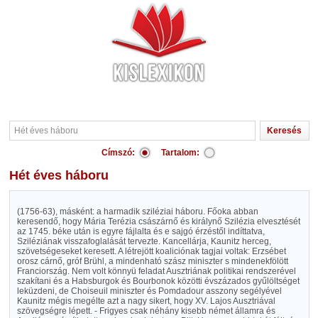
Címszó:
Tartalom:
Hét éves háboru
(1756-63), másként: a harmadik sziléziai háboru. Főoka abban
keresendő, hogy Mária Terézia császárnő és királynő Szilézia elvesztését
az 1745. béke után is egyre fájlalta és e sajgó érzéstől indíttatva,
Sziléziának visszafoglalását tervezte. Kancellárja, Kaunitz herceg,
szövetségeseket keresett. A létrejött koaliciónak tagjai voltak: Erzsébet
orosz cárnő, gróf Brühl, a mindenható szász miniszter s mindenekfölött
Franciország. Nem volt könnyü feladat Ausztriának politikai rendszerével
szakítani és a Habsburgok és Bourbonok közötti évszázados gyűlöltséget
leküzdeni, de Choiseuil miniszter és Pomdadour asszony segélyével
Kaunitz mégis megélte azt a nagy sikert, hogy XV. Lajos Ausztriával
szövegségre lépett. - Frigyes csak néhány kisebb német államra és