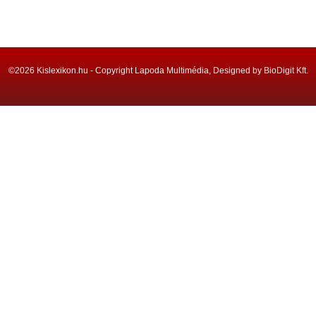
©2026 Kislexikon.hu - Copyright Lapoda Multimédia, Designed by BioDigit Kft.