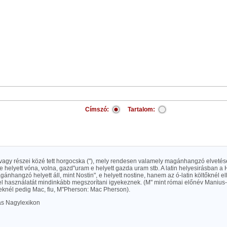
Címszó:
Tartalom:
 vagy részei közé tett horgocska ("), mely rendesen valamely magánhangzó elvetés
" e helyett vóna, volna, gazd"uram e helyett gazda uram stb. A latin helyesirásban 
ánhangzó helyett áll, mint Nostin", e helyett nostine, hanem az ó-latin költőknél elh
l használatát mindinkább megszorítani igyekeznek. (M" mint római előnév Manius-t 
eknél pedig Mac, fiu, M"Pherson: Mac Pherson).
las Nagylexikon