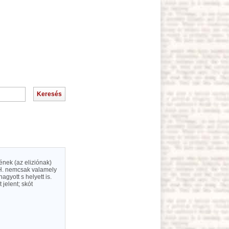
ének (az eliziónak)
a H. nemcsak valamely
agyott s helyett is.
jelent; skót