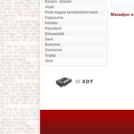
Kovács - kőszén
Jégár
Pesti magyar kereskedelmi bank
Maradjon on
Hagiaszma
Némber
Reputáció
Bányapatak
Savó
Bukovina
Diamorum
Sugág
ajser