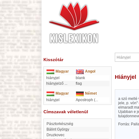
Kisszótár
Magyar
Angol
Hiányjel
hiányjel
blank
hiányjelző
...
flag
Magyar
Német
a szó mellé
hiányjel
Apostroph (
...
jele, p. vón
elmaradt mag
Címszavak véletlenül
Ujabban e je
tulajdonnev
pásztorkészség
Forrás: Pal
Bálint György
Druzkovec