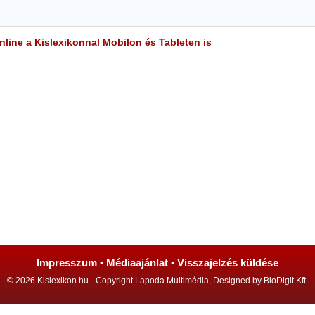
line a Kislexikonnal Mobilon és Tableten is
Impresszum
•
Médiaajánlat
•
Visszajelzés küldése
© 2026 Kislexikon.hu - Copyright Lapoda Multimédia, Designed by BioDigit Kft.