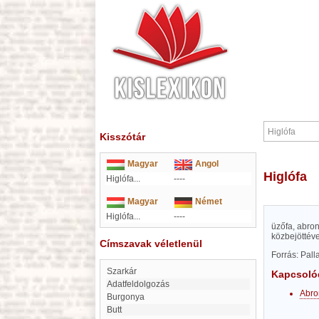
Kisszótár
Magyar
Angol
Higlófa
Higlófa...
----
Magyar
Német
Higlófa...
----
üzőfa, abro
közbejöttév
Címszavak véletlenül
Forrás: Pal
Szarkár
Kapcsoló
Adatfeldolgozás
Abro
Burgonya
Butt