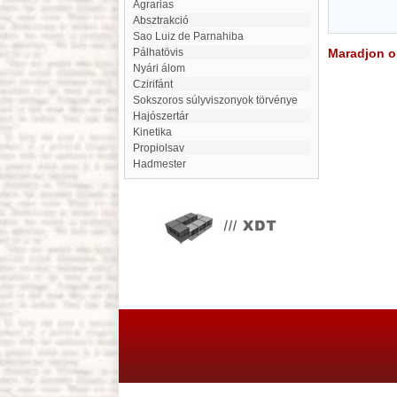
Agrarias
Absztrakció
Sao Luiz de Parnahiba
Pálhatövis
Maradjon on
Nyári álom
Czirifánt
Sokszoros súlyviszonyok törvénye
Hajószertár
Kinetika
Propiolsav
Hadmester