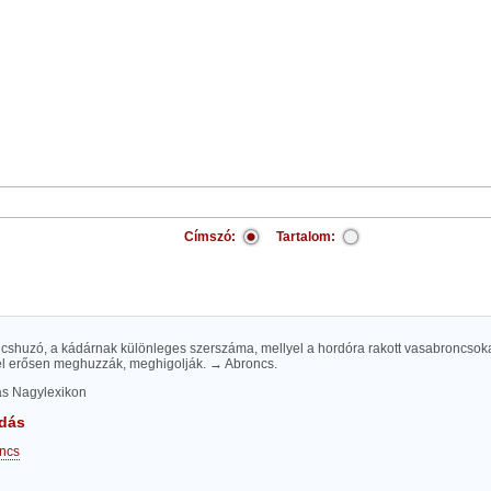
Címszó:
Tartalom:
ncshuzó, a kádárnak különleges szerszáma, mellyel a hordóra rakott vasabroncsoka
el erősen meghuzzák, meghigolják. → Abroncs.
las Nagylexikon
dás
ncs