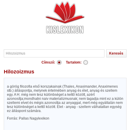
Címszó:
Tartalom:
Hilozoizmus
a görög filozofia első korszakainak (Thales, Anaximander, Anaximenes
stb.) álláspontja, melynek értelmében anyag és élet, anyag és szellem
egy. A H. még nem tesz különbséget a kettő között, azért
azonosítja;mondhatni naiv materializmusnak; nem tagadja mint ez a külön
szellemi elvet és mégis azonosítja az anyaggal, mert még egyáltalán nem
tesz különbséget a kettő között. Elet - anyag - szellem válhatatlan egység
ez álláspont számára.
Forrás: Pallas Nagylexikon