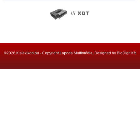
©2026 Kislexikon.hu - Copyright Lapoda Multimédia, Designed by BioDigit Kft.