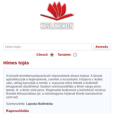
Címszó:
Tartalom:
hímes tojás
A húsvéti termékenységvarázsló népszokások díszes tojásai. A lányok
ajándékozzák a legényeknek, cserébe a locsolásért. A tojásra v. festés
után, utólag karcolják a mintát, v. viaszszal előre lefedik a festésből
kihagyandó díszítményt. Gyakori színösszeállítás a fehér-sárga-piros-
fekete, ill. a fehér-zöld-piros. Régiesebb festésmód a különböző növényi
főzetek felhasználása (pl. a vöröshagyma héjának főzete barnásvörös
szint ad).
Szerkesztette:
Lapoda Multimédia
Kapcsolódás