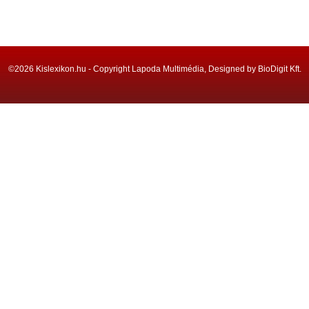
©2026 Kislexikon.hu - Copyright Lapoda Multimédia, Designed by BioDigit Kft.