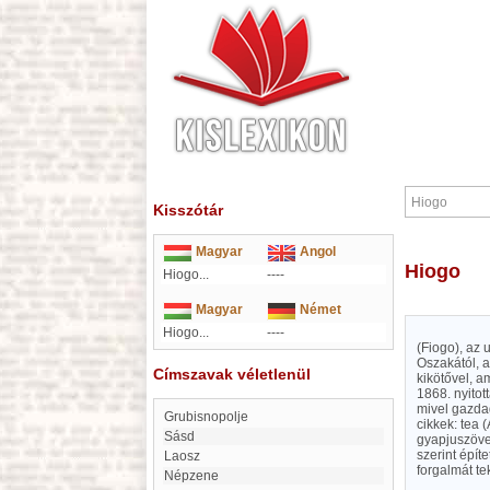
Kisszótár
Magyar
Angol
Hiogo
Hiogo...
----
Magyar
Német
Hiogo...
----
(Fiogo), az 
Oszakától, a
Címszavak véletlenül
kikötővel, a
1868. nyitot
mivel gazdag
Grubisnopolje
cikkek: tea (
Sásd
gyapjuszövet
szerint épít
Laosz
forgalmát t
népzene