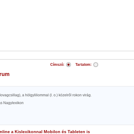
Címszó:
Tartalom:
trum
lovagcsillag), a hölgyliliommal (l. o.) közelről rokon virág.
las Nagylexikon
line a Kislexikonnal Mobilon és Tableten is