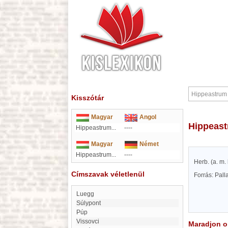
Kisszótár
Magyar
Angol
Hippeas
Hippeastrum...
----
Magyar
Német
Hippeastrum...
----
Herb. (a. m. 
Címszavak véletlenül
Forrás: Pal
Luegg
súlypont
Púp
Vissovci
Maradjon on