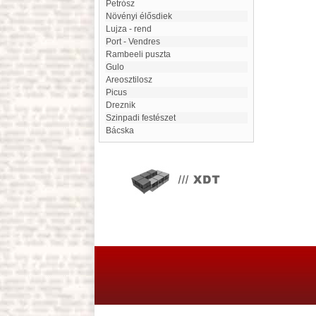
Petrósz
Növényi élősdiek
Lujza - rend
Port - Vendres
Rambeeli puszta
Gulo
Areosztilosz
Picus
Dreznik
Szinpadi festészet
Bácska