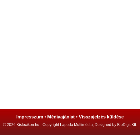
Impresszum
•
Médiaajánlat
•
Visszajelzés küldése
© 2026 Kislexikon.hu - Copyright Lapoda Multimédia, Designed by BioDigit Kft.