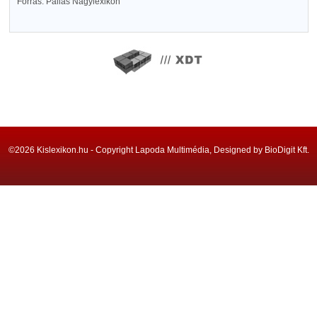
Forrás: Pallas Nagylexikon
©2026 Kislexikon.hu - Copyright Lapoda Multimédia, Designed by BioDigit Kft.