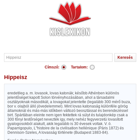
Címszó:
Tartalom:
Hippeisz
eredetileg a. m. lovasok, lovas katonák; később Athénben különös
jelentőséget kapott Solon törvényhozásában, ahol a társadalmi
osztályoknak másodikát, a lovagokat jelentette (legalább 300 mérő buza,
bor v. olajból álló jövedelemmel). Mint lovas katonaság különféle görög
államoknál és más-más időkben változó beosztással és berendezéssel
birt. Spártában eleinte nem igen fektettek rá súlyt és tulajdonkép csak a
300 főnyi testőrséget nevezték igy, mely nehéz fegyverzetü lovasított
gyalogosokból alakult, akik legalább is 30 évesek voltak. V. ö.
Paparrigopulo, L"histoire de la civilisation hellénique (Páris 1872) és
Dennison-Szeles, A lovasság története (Budapest 1883-84).