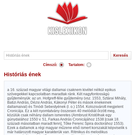
Címszó:
Tartalom:
Históriás ének
a 16. század magyar világi dallamai csaknem kivétel nélkül epikus
szövegekkel kapcsolatban maradtak ránk. Két nagyfontosságú
gyűjteményük: az un. Hofgreff-féle gyűjtemény (vsz. 1553, Sztárai Mihály,
Batizi András, Dézsi András, Kákonyi Péter és mások énekeinek
dallamaival) és Tinódi Sebestyének (l. o.) 1554. Kolozsvárott megjelent
Cronicája. Ez a két nyomtatvány összesen 40 melódiát őrzött meg,
közülük csak néhány dallam ismeretes (Armbrust Kristófnak egy
gúnydalához 1550 v. 51, Farkas András Cronicájához 1538 [csak 18.
századi másolatban maradt fenn], Tőke Ferenc Spira doctorához 1553).
Ezek a dallamok a régi magyar műzene első ismert korszakát képviselik s
már határozott magyar karakterük van. Ritmikus és melodikus