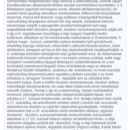
szempontból meglehetősen nagy bennük a változatosság, vannak ugyan
következetesen alkalmazott ritmikai sémáik (szimmetrikus tizenkettes, 2-3
féleképpen tagolódó tizenegyes sorok, állandó strófakombinációk), de
ezeken belül gazdag melodikus szerkezeteket, differenciált árnyalatokat
ismernek. Hozzá kell tennünk, hogy kottában megrögzített formájuk
valószínűleg lényegesen elmard élő régi alakúk, előadásuk intenzív
elevensége mögött. Legnagyobb részüket kétségkívül lant vagy
hegedűkísérettel (részben pengető, részben vonóshangszerrel) adják elő
s így a H. organikusan összefügg a régi magyar hegedős-lantos
kultúrával, általában az ősi énekmondás tradíciójával (l. Énekmondók). A
dallam maga - hosszú, sokstrófás epikus énekekre kell gondolnunk -
hihetőleg éppúgy módosult, cifrázódott s változott előadás közben, talán
strófánként, ahogyan azt ma is élő régi népballadáknál megfigyelhetjük. a
H. kultúrája különben kétségkívül népi gyökerekből ered, de dallamainak
határozott műzenei színezete van s ez közös vonása a bibliai, antik vagy
középkori novellisztikus tárgyat feldolgozó széphistóriáknak és a kor
közérdekű eseményeit tárgyaló rímes krónikáknak vagy az aktuális
témákhoz fűződő didaktikus, szatirikus stb. énekeknek. Az ének szerzője
valószínűleg túlnyomórészben egyúttal a dallam szerzője s az ének
előadója is, ahogyan Tinódiról és - legalább ami az előadást illeti -
Ilosvairól tudjuk. Ezek a költők részben vándorlantosok, részben diákos
műveltségű iskolamesterek, de csak ritkán határozott zenei műveltségű
szerzők (Sztárai, Tinódi) s így az a dallamvilág, melyet melódiáikból
ismerünk, kétségtelenül szélesebb rétegek kultúrájából fakad, mint
például a 17. század rezidenciális zenéje. A H. divatja mélyen bele nyúlik
a 17. századba, de jelentősebb emlékei ebből a korból már nincsenek;
dallamkincse részben az egyházi népéneket gazdagította - históriás
dallamokra már a 16. században sűrűn énekeltek vallásos, egyházi
énekeket, - részben, a ponyvahistóriák, koldusénekek, búcsúztatók,
általában a 17-18. századi diákos-népies versköltészet révén, a népi
dallamok világába szállott alá. Valószínű, hogy a régi népdalok között
felbukkanó epikus éneke, legalább részben (Árgirus nótája, Kádár István