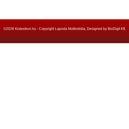
©2026 Kislexikon.hu - Copyright Lapoda Multimédia, Designed by BioDigit Kft.