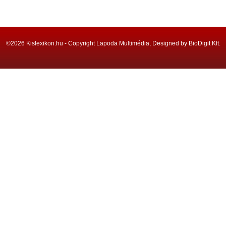
©2026 Kislexikon.hu - Copyright Lapoda Multimédia, Designed by BioDigit Kft.