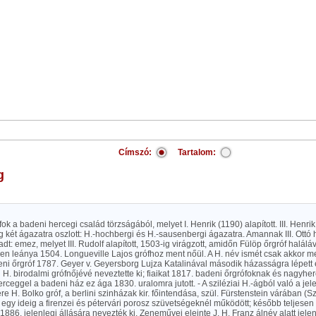
Címszó:
Tartalom:
g
ok a badeni hercegi család törzságából, melyet I. Henrik (1190) alapított. III. Henri
 két ágazatra oszlott: H.-hochbergi és H.-sausenbergi ágazatra. Amannak III. Ottó 
t: emez, melyet III. Rudolf alapított, 1503-ig virágzott, amidőn Fülöp őrgróf halálával
en leánya 1504. Longueville Lajos grófhoz ment nőül. A H. név ismét csak akkor me
ni őrgróf 1787. Geyer v. Geyersborg Lujza Katalinával második házasságra lépett 
l H. birodalmi grófnőjévé neveztette ki; fiaikat 1817. badeni őrgrófoknak és nagyhe
rceggel a badeni ház ez ága 1830. uralomra jutott. - A sziléziai H.-ágból való a jel
re H. Bolko gróf, a berlini szinházak kir. főintendása, szül. Fürstenstein várában (Sz
, egy ideig a firenzei és pétervári porosz szüvetségeknél működött; később teljese
1886. jelenlegi állására nevezték ki. Zeneművei eleinte J. H. Franz álnév alatt jele