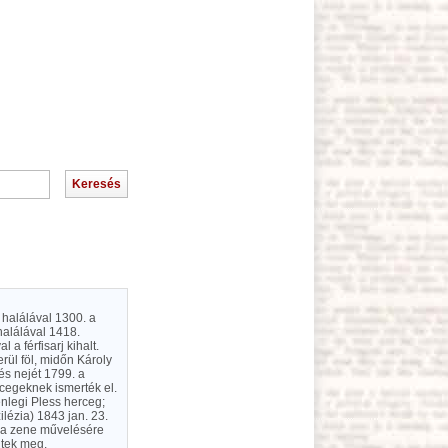
k halálával 1300. a
halálával 1418.
 a férfisarj kihalt.
rül föl, midőn Károly
és nejét 1799. a
rcegeknek ismerték el.
enlegi Pless herceg;
ilézia) 1843 jan. 23.
n a zene művelésére
ntek meg.