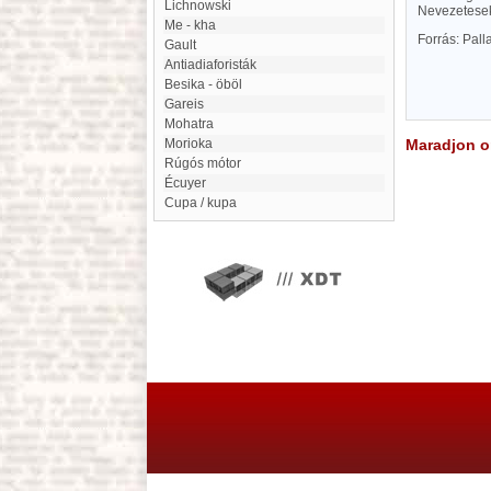
Lichnowski
Nevezetesek 
Me - kha
Forrás: Pal
Gault
Antiadiaforisták
Besika - öböl
Gareis
Mohatra
Morioka
Maradjon on
Rúgós mótor
Écuyer
Cupa / kupa