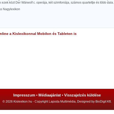
ezek közt Der Wärwolf c. operája, két szimfoniája, számos quartettje és több dala.
las Nagylexikon
line a Kislexikonnal Mobilon és Tableten is
Impresszum
•
Médiaajánlat
•
Visszajelzés küldése
© 2026 Kislexikon.hu - Copyright Lapoda Multimédia, Designed by BioDigit Kft.