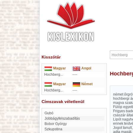
Kisszótár
Magyar
Angol
Hochber
Hochberg...
----
Magyar
Német
Hochberg...
----
német őrgróf
hochbergi ág
Címszavak véletlenül
magva szakad
Fülöp egyetl
Frigyes bade
Gubó
császár álta
Jobbágyfelszabadítás
Lipót nagyhe
ennek testvé
Bobor György
Jogot tanult
Szkupstina
adta magát. 