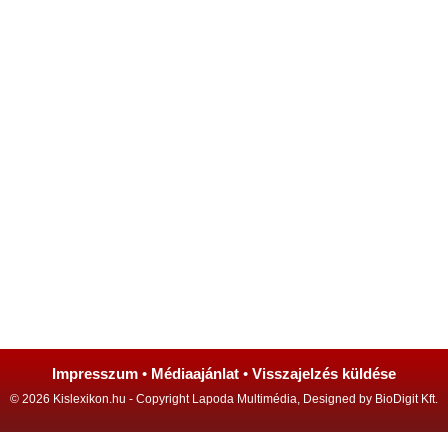
Impresszum
•
Médiaajánlat
•
Visszajelzés küldése
© 2026 Kislexikon.hu - Copyright Lapoda Multimédia, Designed by BioDigit Kft.