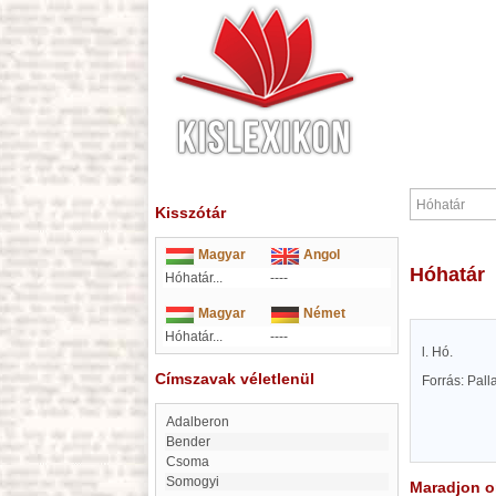
Kisszótár
Magyar
Angol
Hóhatár
Hóhatár...
----
Magyar
Német
Hóhatár...
----
l. Hó.
Címszavak véletlenül
Forrás: Pal
Adalberon
Bender
Csoma
Somogyi
Maradjon on