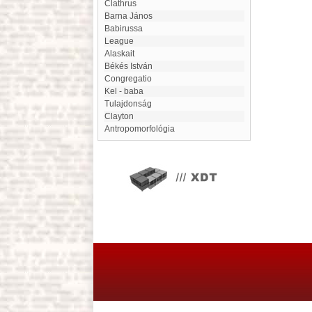
Clathrus
Barna János
Babirussa
League
Alaskait
Békés István
Congregatio
Kel - baba
Tulajdonság
Clayton
antropomorfológia