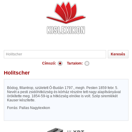
Címszó:
Tartalom:
Holitscher
Bódog, fillantrop, született Ó-Budán 1797., megh. Pesten 1859 febr. 5.
Nevét a pesti zsidóhitközség és kórház részére tett nagy alapítványával
örökítette meg. 1854-59-ig a hitközség elnöke is volt. Szép siremlékét
Kauser készítette.
Forrás: Pallas Nagylexikon