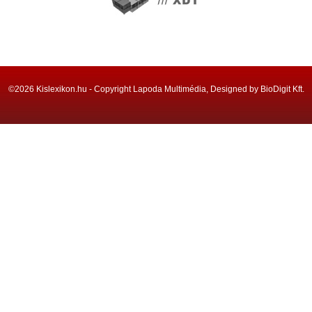
©2026 Kislexikon.hu - Copyright Lapoda Multimédia, Designed by BioDigit Kft.