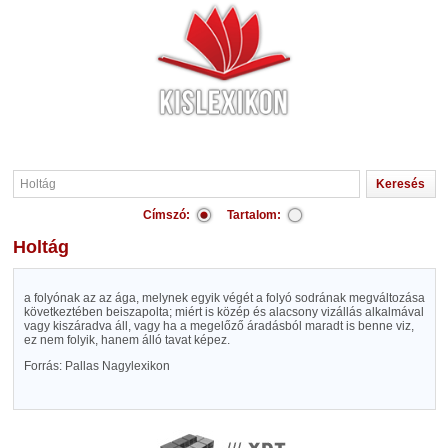
Címszó:
Tartalom:
Holtág
a folyónak az az ága, melynek egyik végét a folyó sodrának megváltozása
következtében beiszapolta; miért is közép és alacsony vizállás alkalmával
vagy kiszáradva áll, vagy ha a megelőző áradásból maradt is benne viz,
ez nem folyik, hanem álló tavat képez.
Forrás: Pallas Nagylexikon