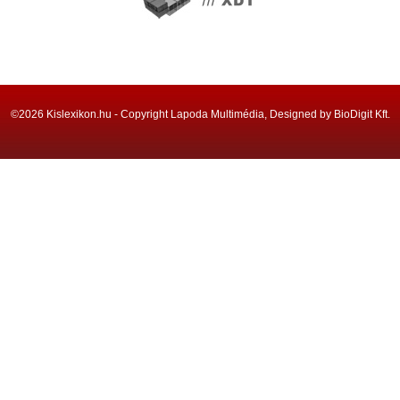
©2026 Kislexikon.hu - Copyright Lapoda Multimédia, Designed by BioDigit Kft.