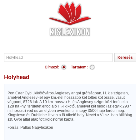
Címszó:
Tartalom:
Holyhead
Pen Caer Gybi, kikötőváros Anglesey angol grófságban, H. kis szigeten,
amelyet Anglesey-jel egy km.-nél hosszabb két töltés köt össze, vasuti
végpont, 8726 lak. A 10 km. hosszu H. és Anglesey-sziget közt terül el a
128 ha.-nyi területet elfoglaló H.-i kikötő, amelyet két molo (az egyik 2937
m. hosszu) véd és amelyben évenként mintegy 3500 hajó fordul meg.
Kingstown és Dublinbe itt van a fő átkelő hely. Nevét a VI. sz.-ban állítólag
szt. Gybi által alapított kolostorral kapta.
Forrás: Pallas Nagylexikon