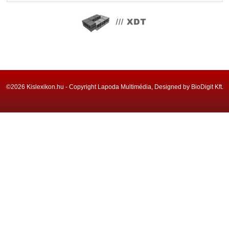
©2026 Kislexikon.hu - Copyright Lapoda Multimédia, Designed by BioDigit Kft.