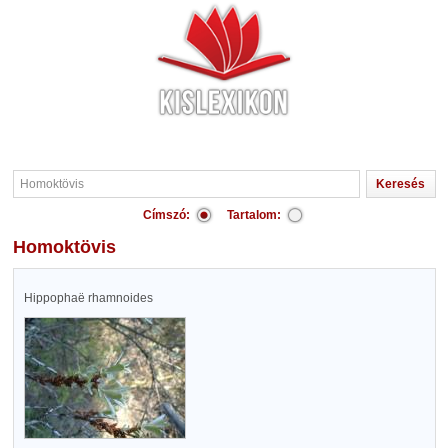
Címszó:
Tartalom:
Homoktövis
Hippophaë rhamnoides