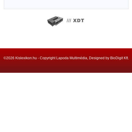
©2026 Kislexikon.hu - Copyright Lapoda Multimédia, Designed by BioDigit Kft.