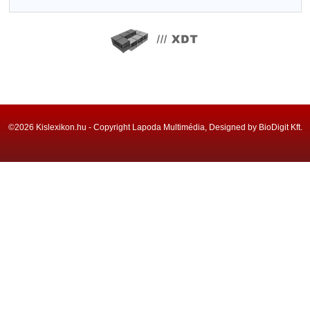
©2026 Kislexikon.hu - Copyright Lapoda Multimédia, Designed by BioDigit Kft.