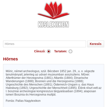
Címszó:
Tartalom:
Hörnes
Móric, német archeologus, szül. Bécsben 1852 jan. 29., u. o. végezte
tanulmányait; jelenleg az udvari muzeumban asszisztens. Művei:
Alterthümer der Herzegovina (1881); Atlantis (1884); Dinarische
Wanderungen (1888); Bosnien und die Herzegovina (1888);
Urgeschichte des Menschen (1891); Österreich-Ungarn u. das Haus
Habsburg (1892); Urgeschichte der Menschheit (1895). Élénk részt vett az
I. boszniai archeologiai kongresszus tárgyalásaiban (1894); alaposan
ismeri Bosznia és Hercegovina multját.
Forrás: Pallas Nagylexikon