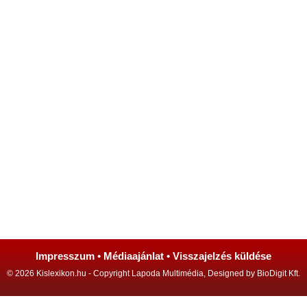
Impresszum
•
Médiaajánlat
•
Visszajelzés küldése
© 2026 Kislexikon.hu - Copyright Lapoda Multimédia, Designed by BioDigit Kft.