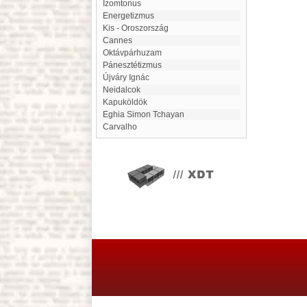
Izomtonus
energetizmus
Kis - Oroszország
Cannes
oktávpárhuzam
pánesztétizmus
Újváry Ignác
Neidalcok
Kapuköldök
Eghia Simon Tchayan
Carvalho