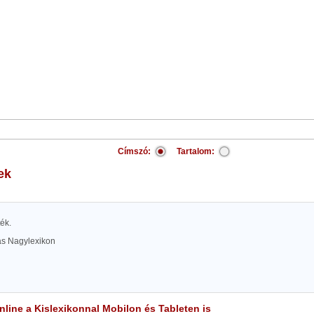
Címszó:
Tartalom:
ek
ék.
las Nagylexikon
line a Kislexikonnal Mobilon és Tableten is