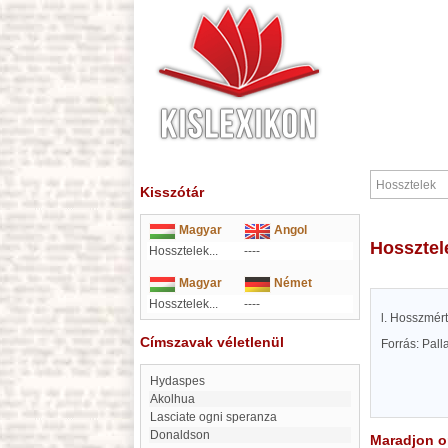
Kisszótár
Magyar
Angol
Hossztel
Hossztelek...
----
Magyar
Német
Hossztelek...
----
l. Hosszmért
Címszavak véletlenül
Forrás: Pal
Hydaspes
Akolhua
lasciate ogni speranza
Donaldson
Maradjon on