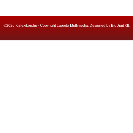
©2026 Kislexikon.hu - Copyright Lapoda Multimédia, Designed by BioDigit Kft.