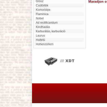
Grósz
Maradjon on
Csütörtök
Komoristye
Flaminica
Nobel
ad rectificandum
Kirothadás
karburálás, karburáció
Laurus
Haltetü
Hohenzollern