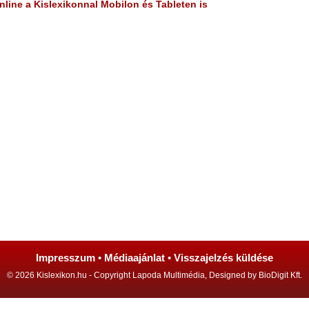
line a Kislexikonnal Mobilon és Tableten is
Impresszum
•
Médiaajánlat
•
Visszajelzés küldése
© 2026 Kislexikon.hu - Copyright Lapoda Multimédia, Designed by BioDigit Kft.