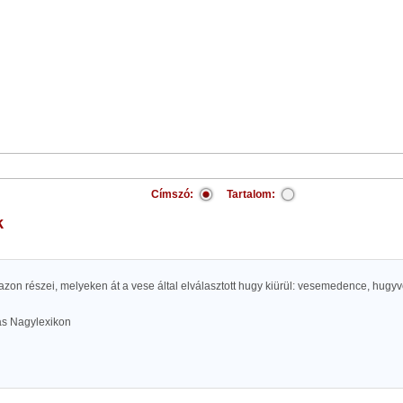
Címszó:
Tartalom:
k
azon részei, melyeken át a vese által elválasztott hugy kiürül: vesemedence, hug
las Nagylexikon