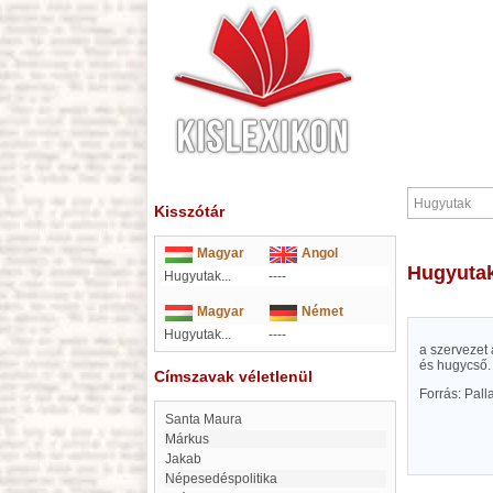
Kisszótár
Magyar
Angol
Hugyuta
Hugyutak...
----
Magyar
Német
Hugyutak...
----
a szervezet 
és hugycső.
Címszavak véletlenül
Forrás: Pal
Santa Maura
Márkus
Jakab
Népesedéspolitika