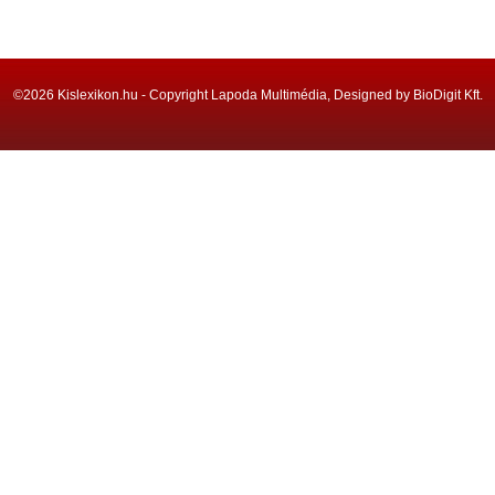
©2026 Kislexikon.hu - Copyright Lapoda Multimédia, Designed by BioDigit Kft.